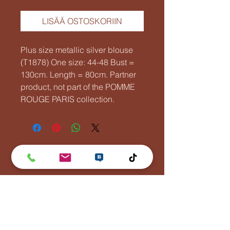
LISÄÄ OSTOSKORIIN
Plus size metallic silver blouse
(T1878) One size: 44-48 Bust =
130cm. Length = 80cm. Partner
product, not part of the POMME
ROUGE PARIS collection.
Lentävä Kalakukko
Puh:
0447881110
info(at)lentavakalakukko(dot)net