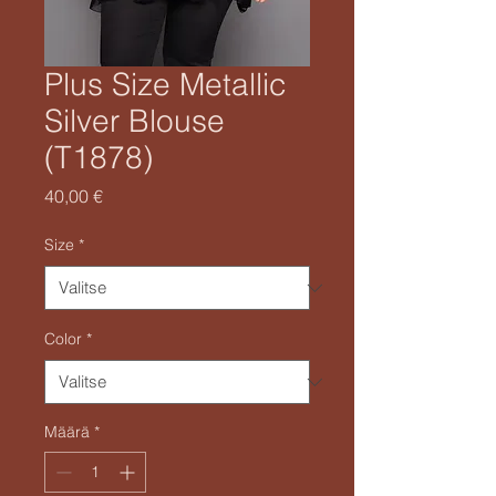
Plus Size Metallic
Silver Blouse
(T1878)
Hinta
40,00 €
Size
*
Color
*
Määrä
*